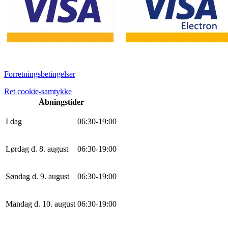
Forretningsbetingelser
Ret cookie-samtykke
Åbningstider
I dag
0
6
:
30
-
19
:
0
0
Lørdag d. 8. august
0
6
:
30
-
19
:
0
0
Søndag d. 9. august
0
6
:
30
-
19
:
0
0
Mandag d. 10. august
0
6
:
30
-
19
:
0
0