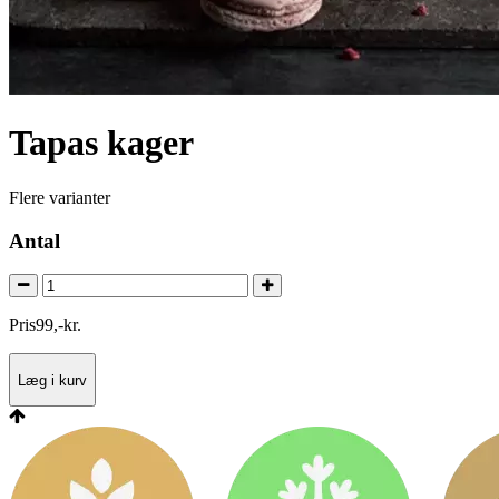
Tapas kager
Flere varianter
Antal
Pris
99
,
-
kr.
Læg i kurv